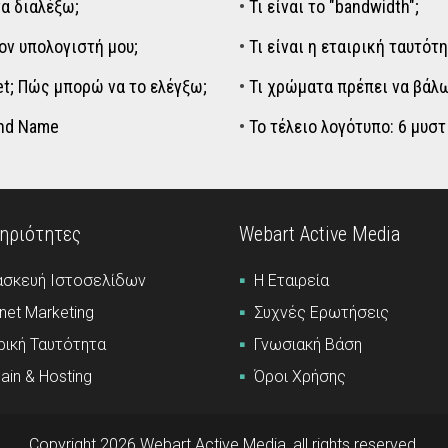
να διαλέξω;
•
Τι είναι το "bandwidth";
ν υπολογιστή μου;
•
Τι είναι η εταιρική ταυτότη
et; Πώς μπορώ να το ελέγξω;
•
Τι χρώματα πρέπει να βάλω
and Name
•
Το τέλειο λογότυπο: 6 μυσ
ηριότητες
Webart Active Media
ασκευή Ιστοσελίδων
Η Εταιρεία
rnet Marketing
Συχνές Ερωτήσεις
ρική Ταυτότητα
Γνωσιακή Βάση
in & Hosting
Όροι Χρήσης
Copyright 2026 Webart Active Media, all rights reserved.