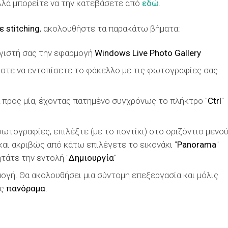
λλά μπορείτε να την κατεβάσετε από
εδώ
.
 stitching
, ακολουθήστε τα παρακάτω βήματα:
ογιστή σας την εφαρμογή
Windows Live Photo Gallery
ήστε να εντοπίσετε το φάκελλο με τις φωτογραφίες σας
 προς μία, έχοντας πατημένο συγχρόνως το πλήκτρο "
Ctrl
"
ωτογραφίες, επιλέξτε (με το ποντίκι) στο οριζόντιο μενο
 και ακριβώς από κάτω επιλέγετε το εικονάκι "
Panorama
"
τάτε την εντολή "
Δημιουργία
"
ογή. Θα ακολουθήσει μια σύντομη επεξεργασία και μόλις
ας
πανόραμα
.