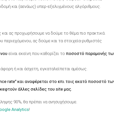
οδομή και (αενάως) υπερ-εξελιγμένους αλγόριθμους.
ς και ας προχωρήσουμε να δούμε το θέμα πιο πρακτικά.
 περιεχόμενου, ας δούμε και τα στοιχεία-ρυθμιστές
ένου
είναι εκείνη που καθορίζει το
ποσοστό παραμονής τω
ιάφορη ή και άσχετη, εγκαταλείπεται αμέσως.
nce rate
" και αναφέρεται στο επι τοις εκατό ποσοστό τω
εφτούν άλλες σελίδες του site μας.
ληψης 90%, θα πρέπει να ανησυχήσουμε.
oogle Analytics
!