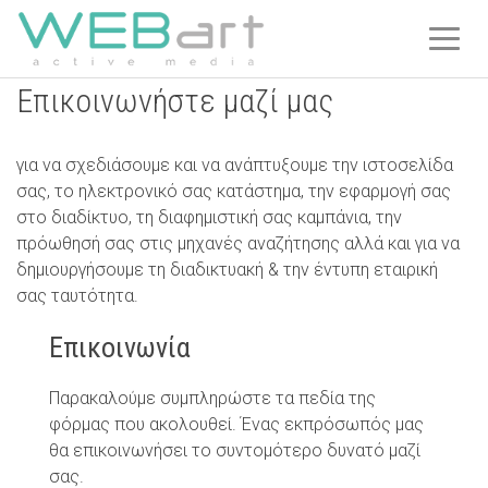
Ονοματεπώνυμο
E-mail
Τηλέφωνο
Μήνυμα
*
*
*
T
O
G
Επικοινωνήστε μαζί μας
G
L
για να σχεδιάσουμε και να ανάπτυξουμε την ιστοσελίδα
E
σας, το ηλεκτρονικό σας κατάστημα, την εφαρμογή σας
N
στο διαδίκτυο, τη διαφημιστική σας καμπάνια, την
A
πρόωθησή σας στις μηχανές αναζήτησης αλλά και για να
V
δημιουργήσουμε τη διαδικτυακή & την έντυπη εταιρική
I
σας ταυτότητα.
G
A
Επικοινωνία
T
I
Παρακαλούμε συμπληρώστε τα πεδία της
O
φόρμας που ακολουθεί. Ένας εκπρόσωπός μας
N
θα επικοινωνήσει το συντομότερο δυνατό μαζί
σας.