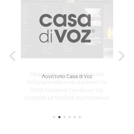
Mega memu των προϊόντων ανά
κατηγορία, καθώς και εμφάνιση του
Stock House και των έργων της
εταιρείας με προβολή φωτογραφιών