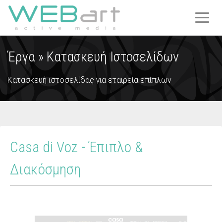
T
O
G
Έργα »
Κατασκευή Ιστοσελίδων
G
L
E
Κατασκευή ιστοσελίδας για εταιρεία επίπλων
N
A
V
I
G
Casa di Voz - Έπιπλο &
A
T
Διακόσμηση
I
O
N