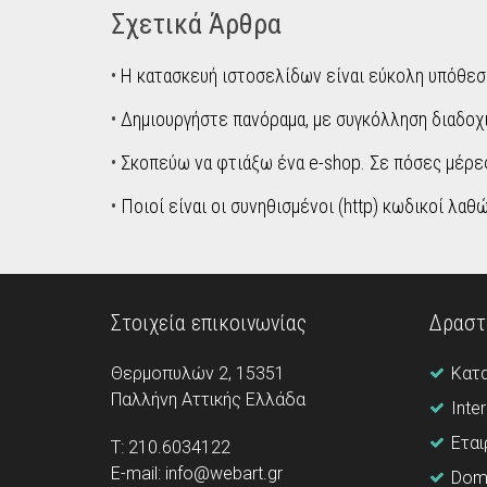
Σχετικά Άρθρα
•
Η κατασκευή ιστοσελίδων είναι εύκολη υπόθεση
•
Δημιουργήστε πανόραμα, με συγκόλληση διαδο
•
Σκοπεύω να φτιάξω ένα e-shop. Σε πόσες μέρες
•
Ποιοί είναι οι συνηθισμένοι (http) κωδικοί λαθώ
Στοιχεία επικοινωνίας
Δραστ
Θερμοπυλών 2, 15351
Κατ
Παλλήνη Aττικής Ελλάδα
Inte
Εται
Τ: 210.6034122
E-mail: info@webart.gr
Doma