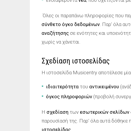
ενδιαφέροντα
νέα
, που σχετίζονται μ
Όλες οι παραπάνω πληροφορίες που περ
σύνθετο όγκο δεδομένων
. Παρ' όλα αυ
αναζήτησης
σε ενότητες και υποενότητε
χωρίς να χάνεται.
Σχεδίαση ιστοσελίδας
Η ιστοσελίδα Musicentry αποτέλεσε μία
ιδιαιτερότητα
του
αντικειμένου
(ανάδ
όγκος πληροφοριών
(προβολή συνεργ
Η
σχεδίαση
των
εσωτερικών σελίδων
παρουσίασή της. Παρ' όλα αυτά δόθηκε 
ιστοσελίδας
.