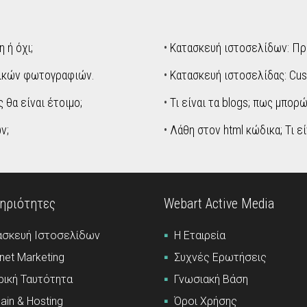
 ή όχι;
•
Κατασκευή ιστοσελίδων: Πρ
χικών φωτογραφιών.
•
Κατασκευή ιστοσελίδας: Cu
 θα είναι έτοιμο;
•
Τι είναι τα blogs; πως μπορ
ν;
•
Λάθη στον html κώδικα; Τι εί
ηριότητες
Webart Active Media
ασκευή Ιστοσελίδων
Η Εταιρεία
rnet Marketing
Συχνές Ερωτήσεις
ρική Ταυτότητα
Γνωσιακή Βάση
in & Hosting
Όροι Χρήσης