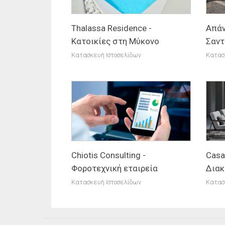
Thalassa Residence -
Απάν
Κατοικίες στη Μύκονο
Σαντ
Κατασκευή Ιστοσελίδων
Κατασ
Chiotis Consulting -
Casa
Φοροτεχνική εταιρεία
Δια
Κατασκευή Ιστοσελίδων
Κατασ