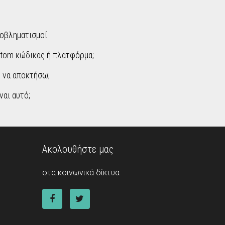
οβληματισμοί
stom κώδικας ή πλατφόρμα;
ώ να αποκτήσω;
ναι αυτό;
Ακολουθήστε μας
στα κοινωνικά δίκτυα