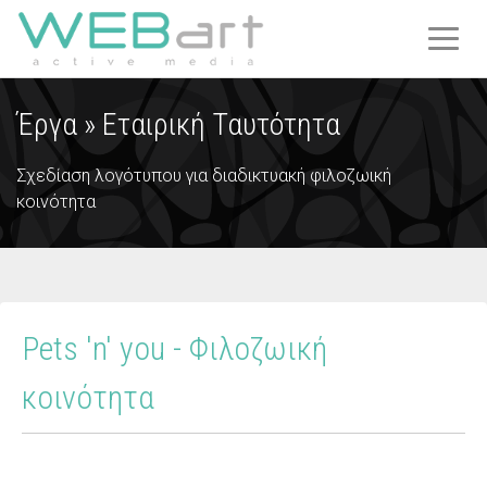
T
O
G
Έργα »
Εταιρική Ταυτότητα
G
L
E
Σχεδίαση λογότυπου για διαδικτυακή φιλοζωική
N
κοινότητα
A
V
I
G
A
Pets 'n' you - Φιλοζωική
T
I
κοινότητα
O
N